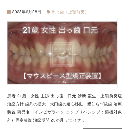
2023年6月28日
出っ歯（上顎前突）
患者 21歳 女性 主訴 出っ歯 口元 診断 叢生・上顎前突症
治療方針 歯列の拡大・大臼歯の遠心移動・親知らず抜歯 治療
装置 商品名（インビザライン コンプリヘンシブ：薬機対象
外）保定装置 治療期間 23か月 アライナ…