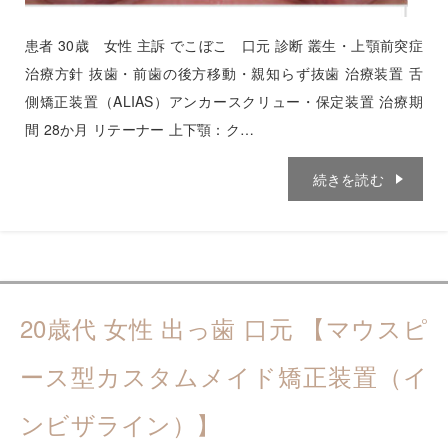
患者 30歳 女性 主訴 でこぼこ 口元 診断 叢生・上顎前突症
治療方針 抜歯・前歯の後方移動・親知らず抜歯 治療装置 舌
側矯正装置（ALIAS）アンカースクリュー・保定装置 治療期
間 28か月 リテーナー 上下顎：ク…
続きを読む
20歳代 女性 出っ歯 口元 【マウスピ
ース型カスタムメイド矯正装置（イ
ンビザライン）】