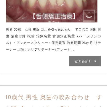
患者 35歳 女性 主訴 口元を引っ込めたい でこぼこ 診断 叢
生 治療方針 抜歯 治療装置 舌側矯正装置（ハーフリンガ
ル）・アンカースクリュー・保定装置 治療期間 26か月 リテ
ーナー 上顎：クリアリテーナー+プレート…
続きを読む
10歳代 男性 奥歯の咬み合わせ す