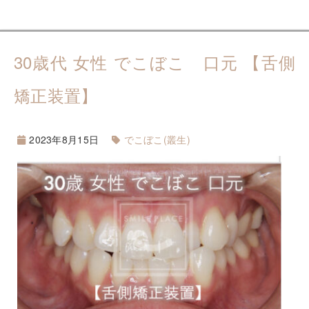
30歳代 女性 でこぼこ 口元 【舌側
矯正装置】
2023年8月15日
でこぼこ(叢生)