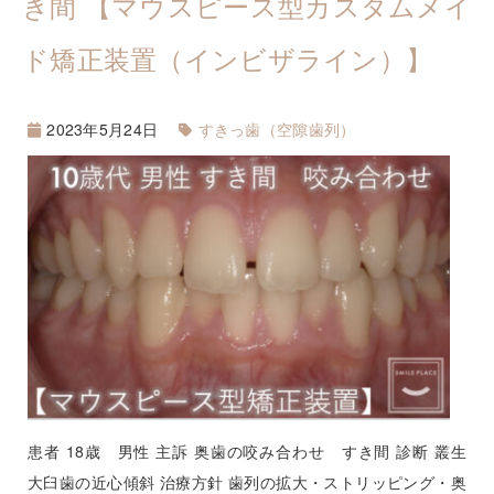
き間 【マウスピース型カスタムメイ
ド矯正装置（インビザライン）】
2023年5月24日
すきっ歯（空隙歯列）
患者 18歳 男性 主訴 奥歯の咬み合わせ すき間 診断 叢生
大臼歯の近心傾斜 治療方針 歯列の拡大・ストリッピング・奥