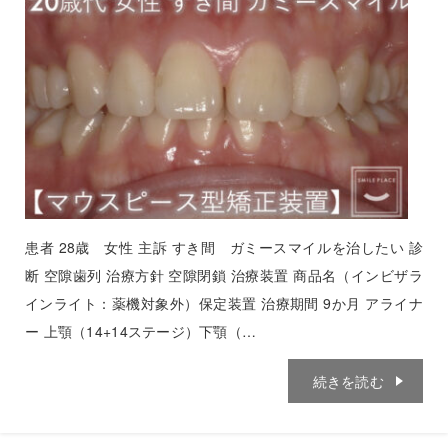
患者 28歳 女性 主訴 すき間 ガミースマイルを治したい 診
断 空隙歯列 治療方針 空隙閉鎖 治療装置 商品名（インビザラ
インライト：薬機対象外）保定装置 治療期間 9か月 アライナ
ー 上顎（14+14ステージ）下顎（…
続きを読む