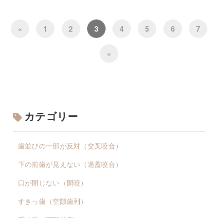
«
1
2
3
4
5
6
7
»
カテゴリー
歯並びの一部が反対（交叉咬合）
下の前歯が見えない（過蓋咬合）
口が閉じない（開咬）
すきっ歯（空隙歯列）