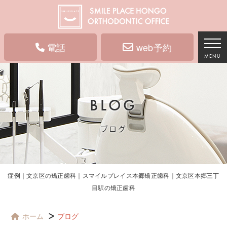
電話
web予約
MENU
BLOG
ブログ
症例｜文京区の矯正歯科｜スマイルプレイス本郷矯正歯科｜文京区本郷三丁
目駅の矯正歯科
ホーム
ブログ