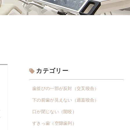
カテゴリー
歯並びの一部が反対（交叉咬合）
下の前歯が見えない（過蓋咬合）
曜
口が閉じない（開咬）
の
すきっ歯（空隙歯列）
に