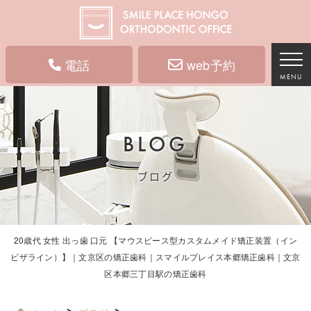
電話
web予約
MENU
BLOG
ブログ
20歳代 女性 出っ歯 口元 【マウスピース型カスタムメイド矯正装置（イン
ビザライン）】｜文京区の矯正歯科｜スマイルプレイス本郷矯正歯科｜文京
区本郷三丁目駅の矯正歯科