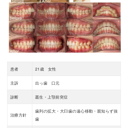
患者
21歳 女性
主訴
出っ歯 口元
診断
叢生・上顎前突症
歯列の拡大・大臼歯の遠心移動・親知らず抜
治療方針
歯