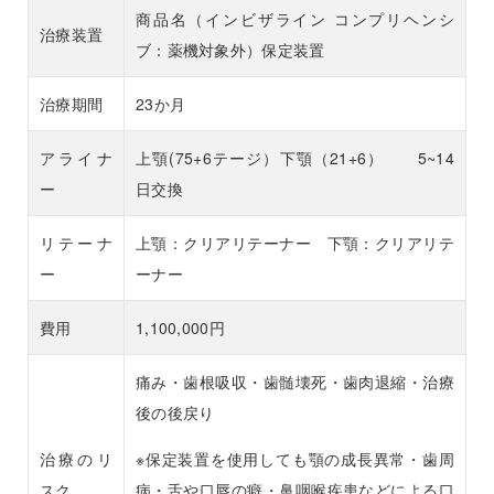
商品名（インビザライン コンプリヘンシ
治療装置
ブ：薬機対象外）保定装置
治療期間
23か月
アライナ
上顎(75+6テージ）下顎（21+6） 5~14
ー
日交換
リテーナ
上顎：クリアリテーナー 下顎：クリアリテ
ー
ーナー
費用
1,100,000円
痛み・歯根吸収・歯髄壊死・歯肉退縮・治療
後の後戻り
治療のリ
※保定装置を使用しても顎の成長異常・歯周
スク
病・舌や口唇の癖・鼻咽喉疾患などによる口